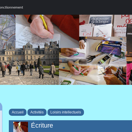
n fonctionnement
Accueil
Activités
Loisirs intellectuels
Écriture