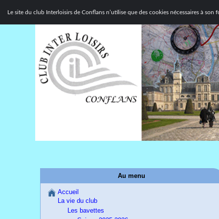
Le site du club Interloisirs de Conflans n’utilise que des cookies nécessaires à so
Au menu
Accueil
La vie du club
Les bavettes