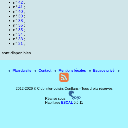
n°
42
;
n°
41
;
n°
40
;
n°
39
;
n°
38
;
n°
36
;
n°
35
;
n°
34
;
n°
33
;
n°
31
;
sont disponibles.
Plan du site
Contact
Mentions légales
Espace privé
2012-2026 © Club Inter-Loisirs Conflans - Tous droits réservés
Réalisé sous
Habillage
ESCAL
5.5.11